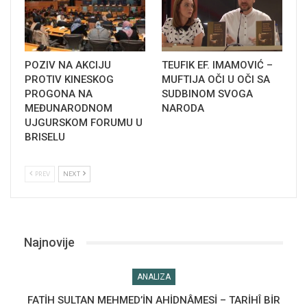
POZIV NA AKCIJU
TEUFIK EF. IMAMOVIĆ –
PROTIV KINESKOG
MUFTIJA OČI U OČI SA
PROGONA NA
SUDBINOM SVOGA
MEĐUNARODNOM
NARODA
UJGURSKOM FORUMU U
BRISELU
PREV
NEXT
Najnovije
ANALIZA
FATİH SULTAN MEHMED’İN AHİDNÂMESİ – TARİHÎ BİR