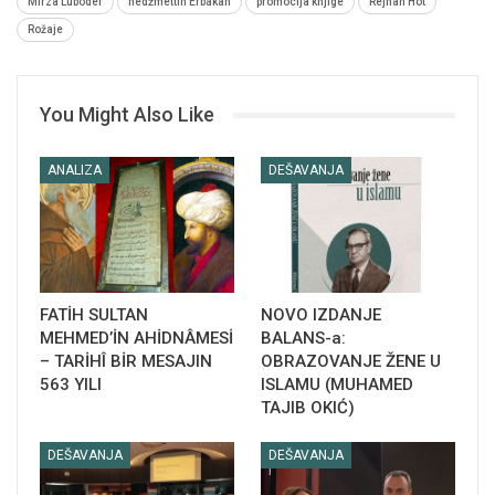
Mirza Luboder
nedžmettin Erbakan
promocija knjige
Rejhan Hot
Rožaje
You Might Also Like
ANALIZA
DEŠAVANJA
FATİH SULTAN
NOVO IZDANJE
MEHMED’İN AHİDNÂMESİ
BALANS-a:
– TARİHÎ BİR MESAJIN
OBRAZOVANJE ŽENE U
563 YILI
ISLAMU (MUHAMED
TAJIB OKIĆ)
DEŠAVANJA
DEŠAVANJA