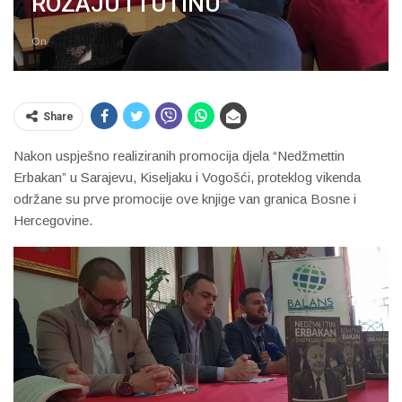
ROŽAJU I TUTINU
On
Share
Nakon uspješno realiziranih promocija djela “Nedžmettin
Erbakan” u Sarajevu, Kiseljaku i Vogošći, proteklog vikenda
održane su prve promocije ove knjige van granica Bosne i
Hercegovine.