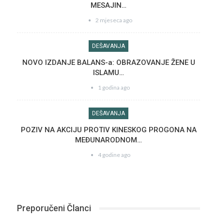
MESAJIN…
2 mjeseca ago
DEŠAVANJA
NOVO IZDANJE BALANS-a: OBRAZOVANJE ŽENE U
ISLAMU…
1 godina ago
DEŠAVANJA
POZIV NA AKCIJU PROTIV KINESKOG PROGONA NA
MEĐUNARODNOM…
4 godine ago
Preporučeni Članci