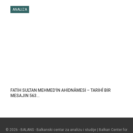
ANALIZA
FATİH SULTAN MEHMED’İN AHİDNÂMESİ – TARİHÎ BİR
MESAJIN 563…
© 2026 - BALANS - Balkanski centar za analizu i studije | Balkan Center for