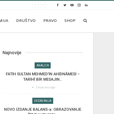
MIJA
DRUŠTVO
PRAVO
SHOP
Najnovije
ANALIZA
FATİH SULTAN MEHMED’İN AHİDNÂMESİ –
TARİHÎ BİR MESAJIN…
2 mjeseca ago
DEŠAVANJA
NOVO IZDANJE BALANS-a: OBRAZOVANJE