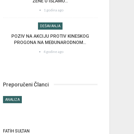
ŽENE U ISLAMU…
1 godina ago
DEŠAVANJA
POZIV NA AKCIJU PROTIV KINESKOG
PROGONA NA MEĐUNARODNOM…
4 godine ago
Preporučeni Članci
ANALIZA
FATİH SULTAN