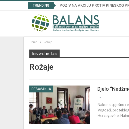
POZIV NA AKCIJU PROTIV KINESKOG
TRENDING
Home
Rožaje
Browsing Tag
Rožaje
Djelo “Nedžme
DEŠAVANJA
Nakon uspješno rea
Vogošći, proteklog
Hercegovine. Naime