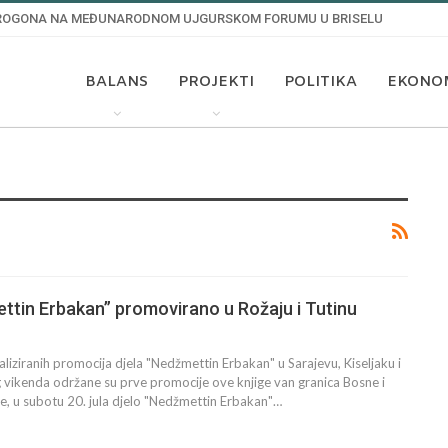
 PROGONA NA MEĐUNARODNOM UJGURSKOM FORUMU U BRISELU
BALANS
PROJEKTI
POLITIKA
EKONO
ttin Erbakan” promovirano u Rožaju i Tutinu
liziranih promocija djela "Nedžmettin Erbakan" u Sarajevu, Kiseljaku i
 vikenda održane su prve promocije ove knjige van granica Bosne i
, u subotu 20. jula djelo "Nedžmettin Erbakan"…