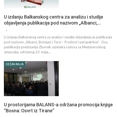
U izdanju Balkanskog centra za analizu i studije
objavljenja publikacija pod nazivom „Albanci,…
U izdanju Balkanskog centra za analizu i studije objavljenja je publikacija
pod nazivom „Albanci, Bošnjaci i Turci – Prošlost i perspektive“. Ova
publikacija predstavlja Zbornik sažetaka radova sa Međunarodnog
simpozija, održanog 23. maja…
DEŠAVANJA
U prostorijama BALANS-a održana promocija knjige
“Bosna: Osvrt iz Tirane”