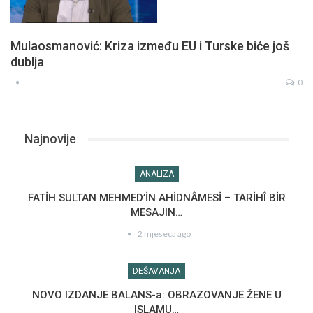
Mulaosmanović: Kriza između EU i Turske biće još
dublja
0
Najnovije
ANALIZA
FATİH SULTAN MEHMED’İN AHİDNÂMESİ – TARİHÎ BİR
MESAJIN…
2 mjeseca ago
DEŠAVANJA
NOVO IZDANJE BALANS-a: OBRAZOVANJE ŽENE U
ISLAMU…