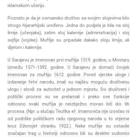
islamskom učenju.
Poznato je da je osmansko društvo sa svojim slojevima bilo
strogo hijararhijski uređeno. Jedna do podjela je bila na sloj
ilmije (učenjaka), zatim sloj kalemije (administracija) i sloj
sejfije (vojske). Muftije su pripadale dakako sloju ilmije, ali
dijelom i kalemije.
U Sarajevu je imenovan prvi muftija 1519. godine, u Mostaru
između 1571-1592. godine. U Sarajevu je domaći čovjek
imenovan za muftiju 1612. godine. Pored vjerske uloge i
izdavanje fetvi narodu, imali su najširu moguću društvenu
ulogu i slovili za autoritet u jednom mjestu. Svi društveni i
politički procesi su se prelamali i preko ove funkcije
odnosno svaki muftija je neizbježno morao biti dio tih
procesa. (Npr. u slučaju Teufika ef. Imamovića nije izostao ni
od podrške političkom radu njegovog naroda u to vrijeme
kroz
Džemijet
stranku 1922.). Neke muftije su ostavile
značajan trag u historiji odnosno bili su direktni sudionici