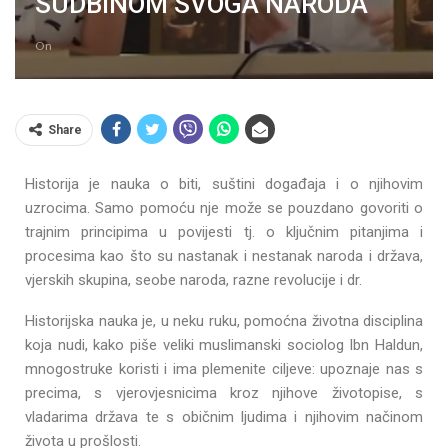
SUDBINOM SVOGA NARODA
On
Share
Historija je nauka o biti, suštini događaja i o njihovim
uzrocima. Samo pomoću nje može se pouzdano govoriti o
trajnim principima u povijesti tj. o ključnim pitanjima i
procesima kao što su nastanak i nestanak naroda i država,
vjerskih skupina, seobe naroda, razne revolucije i dr.
Historijska nauka je, u neku ruku, pomoćna životna disciplina
koja nudi, kako piše veliki muslimanski sociolog Ibn Haldun,
mnogostruke koristi i ima plemenite ciljeve: upoznaje nas s
precima, s vjerovjesnicima kroz njihove životopise, s
vladarima država te s običnim ljudima i njihovim načinom
života u prošlosti.