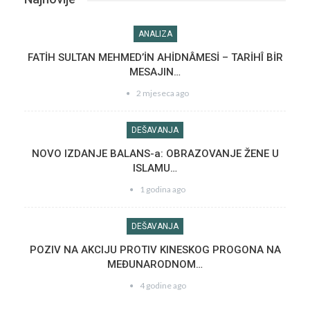
ANALIZA
FATİH SULTAN MEHMED’İN AHİDNÂMESİ – TARİHÎ BİR
MESAJIN…
2 mjeseca ago
DEŠAVANJA
NOVO IZDANJE BALANS-a: OBRAZOVANJE ŽENE U
ISLAMU…
1 godina ago
DEŠAVANJA
POZIV NA AKCIJU PROTIV KINESKOG PROGONA NA
MEĐUNARODNOM…
4 godine ago