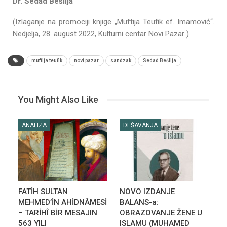
Dr. Sedad Bešlija
(Izlaganje na promociji knjige „Muftija Teufik ef. Imamović“.
Nedjelja, 28. august 2022, Kulturni centar Novi Pazar )
muftija teufik
novi pazar
sandzak
Sedad Bešlija
You Might Also Like
ANALIZA
DEŠAVANJA
FATİH SULTAN
NOVO IZDANJE
MEHMED’İN AHİDNÂMESİ
BALANS-a:
– TARİHÎ BİR MESAJIN
OBRAZOVANJE ŽENE U
563 YILI
ISLAMU (MUHAMED