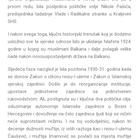
prvom redu, bila posljedica političke volje Nikole Pašića,
predsjednika tadašnje Vlade i Radikalne stranke u Kraljevini
SHS.
I nakon svega toga, ključni historijski trenutak koji je dodatno
usložnio sve te vjerske odnose bilo je ukidanje hilafeta 1924.
godine u kojeg su muslimani Balkana i dalje polagali velike
nade nakon novouspostavljenih država na Balkanu.
Sljedeća faza naizgled je bila pozitivna 1930-31. godina kada
se donosi Zakon o izboru reisu-l-uleme i Zakon o Islamskoj
vjerskoj zajednici. Došlo je do reorganizacije institucije,
upostave jedinstvene zajednice sa jedinstvenim
rukovodstvom. Ali, postignuta su i ključna dva politička cilja:
oduzimanje autonomije Islamske zajednice u Bosni i
Hercegovini i dovođenje na čelo zajednice ljudi koji se ničim
neće suprotstaviti režimu. I na toj vododjelnici, nakon tri
decenije dužnosti muftije, iz istih razloga kao i reisu-l-ulema
Čaušević, i muftija Imamović se povlači sa mjesta muftije