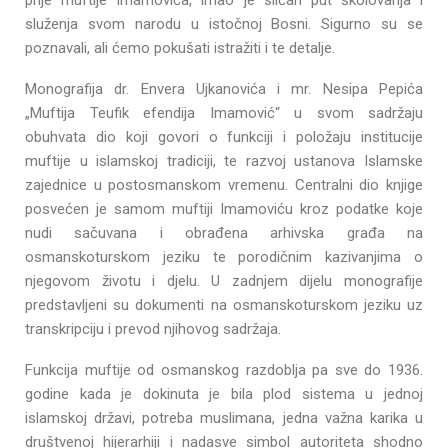
prije muftije Imamovića, imao je sličan put školovanja i
služenja svom narodu u istočnoj Bosni. Sigurno su se
poznavali, ali ćemo pokušati istražiti i te detalje.
Monografija dr. Envera Ujkanovića i mr. Nesipa Pepića
„Muftija Teufik efendija Imamović“ u svom sadržaju
obuhvata dio koji govori o funkciji i položaju institucije
muftije u islamskoj tradiciji, te razvoj ustanova Islamske
zajednice u postosmanskom vremenu. Centralni dio knjige
posvećen je samom muftiji Imamoviću kroz podatke koje
nudi sačuvana i obrađena arhivska građa na
osmanskoturskom jeziku te porodičnim kazivanjima o
njegovom životu i djelu. U zadnjem dijelu monografije
predstavljeni su dokumenti na osmanskoturskom jeziku uz
transkripciju i prevod njihovog sadržaja.
Funkcija muftije od osmanskog razdoblja pa sve do 1936.
godine kada je dokinuta je bila plod sistema u jednoj
islamskoj državi, potreba muslimana, jedna važna karika u
društvenoj hijerarhiji i nadasve simbol autoriteta shodno