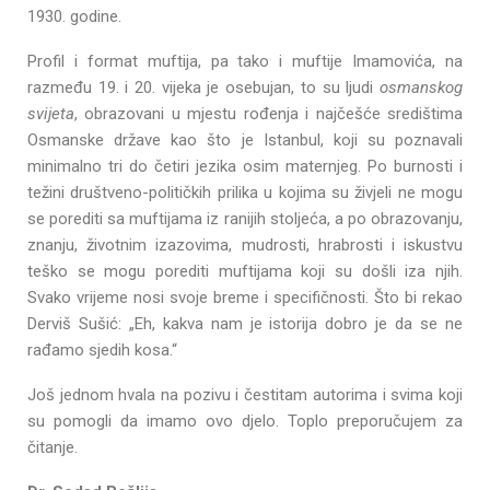
1930. godine.
Profil i format muftija, pa tako i muftije Imamovića, na
razmeđu 19. i 20. vijeka je osebujan, to su ljudi
osmanskog
svijeta
, obrazovani u mjestu rođenja i najčešće središtima
Osmanske države kao što je Istanbul, koji su poznavali
minimalno tri do četiri jezika osim maternjeg. Po burnosti i
težini društveno-političkih prilika u kojima su živjeli ne mogu
se porediti sa muftijama iz ranijih stoljeća, a po obrazovanju,
znanju, životnim izazovima, mudrosti, hrabrosti i iskustvu
teško se mogu porediti muftijama koji su došli iza njih.
Svako vrijeme nosi svoje breme i specifičnosti. Što bi rekao
Derviš Sušić: „Eh, kakva nam je istorija dobro je da se ne
rađamo sjedih kosa.“
Još jednom hvala na pozivu i čestitam autorima i svima koji
su pomogli da imamo ovo djelo. Toplo preporučujem za
čitanje.