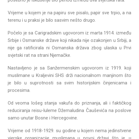
posebno je iskušenje bio period između dva svjetska rata.
Vrijeme u kojem je na papiru sve pisalo, papir sve trpio, a na
terenu i u praksi je bilo sasvim nešto drugo.
Počelo je sa Carigradskim ugovorom iz marta 1914. između
Srbije i Osmanske države koji nikada nije ozakonjen u Srbiji, a
nije ga ratificirala ni Osmanska država zbog ulaska u Prvi
svjetski rat na strani Njemačke.
Nastavljeno je sa Sanžermenskim ugovorom iz 1919. koji
muslimane u Kraljevini SHS drži nacionalnom manjinom što
je bilo u suprotnosti sa svim historijskim činjenicama i
procesima.
Od veoma lošeg stanja vakufa do priznanja, ali i faktičkog
reduciranja reisu-luleme Džemaludina Čauševića na poslove
samo unutar Bosne i Hercegovine.
Vrijeme od 1918-1929. su godine u kojem nema jedinstvene
vjerske organizacije muslimana u novoj državi što je, u