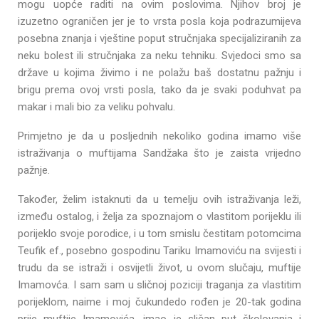
mogu uopće raditi na ovim poslovima. Njihov broj je
izuzetno ograničen jer je to vrsta posla koja podrazumijeva
posebna znanja i vještine poput stručnjaka specijaliziranih za
neku bolest ili stručnjaka za neku tehniku. Svjedoci smo sa
države u kojima živimo i ne polažu baš dostatnu pažnju i
brigu prema ovoj vrsti posla, tako da je svaki poduhvat pa
makar i mali bio za veliku pohvalu.
Primjetno je da u posljednih nekoliko godina imamo više
istraživanja o muftijama Sandžaka što je zaista vrijedno
pažnje.
Također, želim istaknuti da u temelju ovih istraživanja leži,
između ostalog, i želja za spoznajom o vlastitom porijeklu ili
porijeklo svoje porodice, i u tom smislu čestitam potomcima
Teufik ef., posebno gospodinu Tariku Imamoviću na svijesti i
trudu da se istraži i osvijetli život, u ovom slučaju, muftije
Imamovća. I sam sam u sličnoj poziciji traganja za vlastitim
porijeklom, naime i moj čukundedo rođen je 20-tak godina