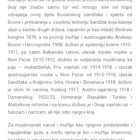
(koji nije značio samo to! već mnogo više od toga)
odvajanja ovog dijela Bosanskog sandžaka i ejaleta od
Bosne i pretvaranja u zasebnu teritoriju Sandžak koja kasnije
ulazi u sastav drugih država, zapamtio je kao mladić Berlinski
kongres 1878, a na poziciji muftije i austrougarsku Aneksiju
Bosne i Hercegovine 1908, doživio je epidemiju kolere 1910-
1911, pa zatim Balkanske ratove, ulazak srpske vojske u
Novi Pazar 23.10.1912, doživio je iseljavanja muslimana ka
jugu – muhadžerluk, Prvi svjetski rat 1914-1918. i ulazak
austrougarske vojske u Novi Pazar od 1915-1918, ulazak
Sandžaka u Kraljevinu Srba, Hrvata i Slovenaca 1918, doživio
je slom tri carstva, Ruskog 1917, Austro-ugarskog 1918 i
Osmanskog 1922/23, formiranje Republike Turske i
Ataturkove reforme i na koncu doživio je i Drugi svjetski rat –
fašizam i nacizam, ali nije vidio njegov kraj.
Za muslimanski narod i muftije kao njegove predstavnike i
najuglednije ljude, a među njima je bio i muftija Imamović,