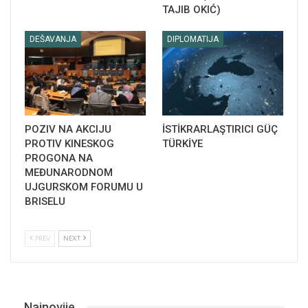
TAJIB OKIĆ)
DEŠAVANJA
DIPLOMATIJA
POZIV NA AKCIJU
İSTİKRARLAŞTIRICI GÜÇ
PROTIV KINESKOG
TÜRKİYE
PROGONA NA
MEĐUNARODNOM
UJGURSKOM FORUMU U
BRISELU
PREV
NEXT
Najnovije