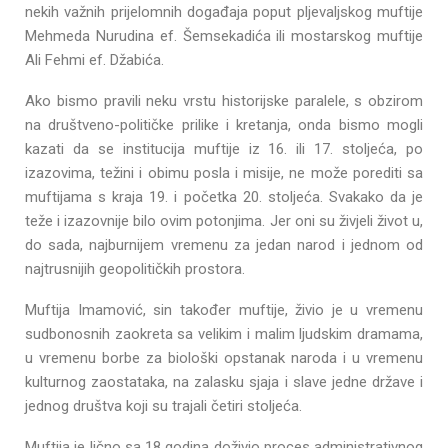
nekih važnih prijelomnih događaja poput pljevaljskog muftije
Mehmeda Nurudina ef. Šemsekadića ili mostarskog muftije
Ali Fehmi ef. Džabića.
Ako bismo pravili neku vrstu historijske paralele, s obzirom
na društveno-političke prilike i kretanja, onda bismo mogli
kazati da se institucija muftije iz 16. ili 17. stoljeća, po
izazovima, težini i obimu posla i misije, ne može porediti sa
muftijama s kraja 19. i početka 20. stoljeća. Svakako da je
teže i izazovnije bilo ovim potonjima. Jer oni su živjeli život u,
do sada, najburnijem vremenu za jedan narod i jednom od
najtrusnijih geopolitičkih prostora.
Muftija Imamović, sin također muftije, živio je u vremenu
sudbonosnih zaokreta sa velikim i malim ljudskim dramama,
u vremenu borbe za biološki opstanak naroda i u vremenu
kulturnog zaostataka, na zalasku sjaja i slave jedne države i
jednog društva koji su trajali četiri stoljeća.
Muftija je lično sa 18 godina doživio proces administrativnog