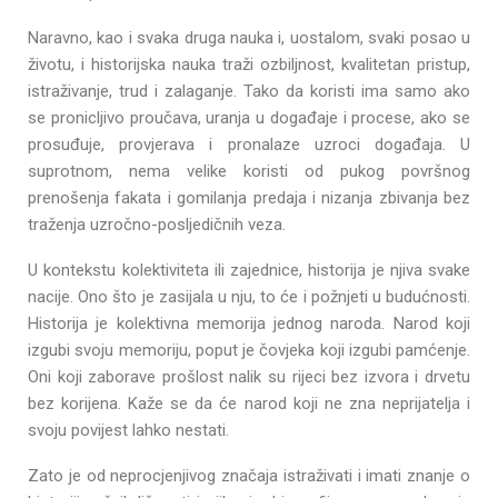
Naravno, kao i svaka druga nauka i, uostalom, svaki posao u
životu, i historijska nauka traži ozbiljnost, kvalitetan pristup,
istraživanje, trud i zalaganje. Tako da koristi ima samo ako
se pronicljivo proučava, uranja u događaje i procese, ako se
prosuđuje, provjerava i pronalaze uzroci događaja. U
suprotnom, nema velike koristi od pukog površnog
prenošenja fakata i gomilanja predaja i nizanja zbivanja bez
traženja uzročno-posljedičnih veza.
U kontekstu kolektiviteta ili zajednice, historija je njiva svake
nacije. Ono što je zasijala u nju, to će i požnjeti u budućnosti.
Historija je kolektivna memorija jednog naroda. Narod koji
izgubi svoju memoriju, poput je čovjeka koji izgubi pamćenje.
Oni koji zaborave prošlost nalik su rijeci bez izvora i drvetu
bez korijena. Kaže se da će narod koji ne zna neprijatelja i
svoju povijest lahko nestati.
Zato je od neprocjenjivog značaja istraživati i imati znanje o