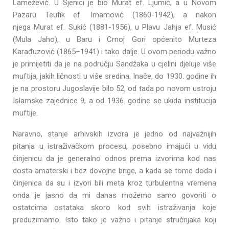
Lamežević. U Sjenici je bio Murat ef. Ljumić, a u Novom
Pazaru Teufik ef. Imamović (1860-1942), a nakon
njega Murat ef. Sukić (1881-1956), u Plavu Jahja ef. Musić
(Mula Jaho), u Baru i Crnoj Gori općenito Murteza
Karađuzović (1865–1941) i tako dalje. U ovom periodu važno
je primijetiti da je na području Sandžaka u cjelini djeluje više
muftija, jakih ličnosti u više sredina. Inače, do 1930. godine ih
je na prostoru Jugoslavije bilo 52, od tada po novom ustroju
Islamske zajednice 9, a od 1936. godine se ukida institucija
muftije.
Naravno, stanje arhivskih izvora je jedno od najvažnijih
pitanja u istraživačkom procesu, posebno imajući u vidu
činjenicu da je generalno odnos prema izvorima kod nas
dosta amaterski i bez dovojne brige, a kada se tome doda i
činjenica da su i izvori bili meta kroz turbulentna vremena
onda je jasno da mi danas možemo samo govoriti o
ostatcima ostataka skoro kod svih istraživanja koje
preduzimamo. Isto tako je važno i pitanje stručnjaka koji