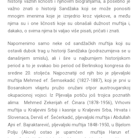
historiji važnih ličnosti i njihovim biografijama, a posebno je
važno znati o historiji Sandžaka koji se može ponositi
mnogim imenima koje je iznjedrio kroz vijekove, a među
njima su i one ličnosti koje su obnašali dužnost muftija i,
dakako, o svima njima bi valjao više pisati, pričati i znati.
Napomenimo samo neke od sandžačkih muftija koji su
ostavili dubok trag u historiji Sandžaka (podrazumijeva se u
današnjem smislu), ali i šire u najburnijem historijskom
period a to je svakao bio period od Berlinskog kongresa do
sredine 20. stoljeća. Najpoznatiji od njih bio je pljevaljski
muftija
Mehmed ef. Šemsekadić (1827-1887), koji je prvi u
Bosanskom vilajetu pružio oružani otpor austrougarskoj
okupacionoj vojsci. Iz Pljevalja potiču još trojica poznatih
alima: Mehmed Zekerijah ef. Ćinara (1878-1956), Vrhovni
muftija u Kraljevini Srbiji i kasnije u Kraljevini Srba, Hrvata i
Slovenaca, Derviš ef. Šećerkadić, pljevaljski muftija i Abdullah
Ajni ef. Bajraktarević, pljevaljski muftija 1848-1950, u Bijelom
Polju (Akovi) ostao je upamćen muftija Harun ef.