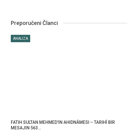
Preporučeni Članci
ANALIZA
FATİH SULTAN MEHMED’İN AHİDNÂMESİ – TARİHÎ BİR
MESAJIN 563…