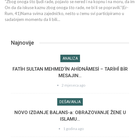
“Zbog onoga što ljudi rade, pojavio se nered i na kopnu i na moru, da im
On da da iskuse kaznu zbog onoga što rade, ne bi li se popravili.”(Er-
Rum, 41)Nama svima zajedničko, nešto u čemu svi participiramo u
sadašnjem momentu da li bili…
Najnovije
ANALIZA
FATİH SULTAN MEHMED’İN AHİDNÂMESİ – TARİHÎ BİR
MESAJIN…
2 mjeseca ago
DEŠAVANJA
NOVO IZDANJE BALANS-a: OBRAZOVANJE ŽENE U
ISLAMU…
1 godina ago