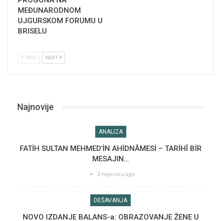
PROGONA NA
MEĐUNARODNOM
UJGURSKOM FORUMU U
BRISELU
PREV
NEXT
Najnovije
ANALIZA
FATİH SULTAN MEHMED’İN AHİDNÂMESİ – TARİHÎ BİR
MESAJIN…
2 mjeseca ago
DEŠAVANJA
NOVO IZDANJE BALANS-a: OBRAZOVANJE ŽENE U