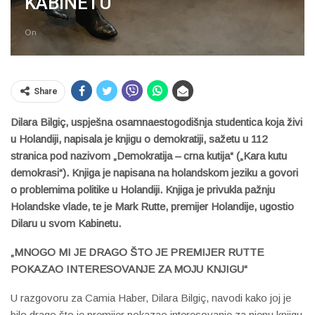
KABINETU
On
Share
Dilara Bilgiç, uspješna osamnaestogodišnja studentica koja živi
u Holandiji, napisala je knjigu o demokratiji, sažetu u 112
stranica pod nazivom „Demokratija – crna kutija“ („Kara kutu
demokrasi“). Knjiga je napisana na holandskom jeziku a govori
o problemima politike u Holandiji. Knjiga je privukla pažnju
Holandske vlade, te je Mark Rutte, premijer Holandije, ugostio
Dilaru u svom Kabinetu.
„MNOGO MI JE DRAGO ŠTO JE PREMIJER RUTTE
POKAZAO INTERESOVANJE ZA MOJU KNJIGU“
U razgovoru za Camia Haber, Dilara Bilgiç, navodi kako joj je
bilo drago što je premijer pokazao interesovanje za njenu knjigu