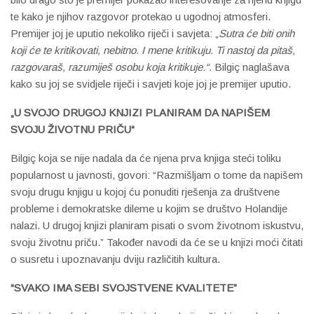
te kako je njihov razgovor protekao u ugodnoj atmosferi.
Premijer joj je uputio nekoliko riječi i savjeta: „
Sutra će biti onih
koji će te kritikovati, nebitno. I mene kritikuju. Ti nastoj da pitaš,
razgovaraš, razumiješ osobu koja kritikuje.“.
Bilgiç naglašava
kako su joj se svidjele riječi i savjeti koje joj je premijer uputio.
„U SVOJO DRUGOJ KNJIZI PLANIRAM DA NAPIŠEM
SVOJU ŽIVOTNU PRIČU“
Bilgiç koja se nije nadala da će njena prva knjiga steći toliku
popularnost u javnosti, govori: “Razmišljam o tome da napišem
svoju drugu knjigu u kojoj ću ponuditi rješenja za društvene
probleme i demokratske dileme u kojim se društvo Holandije
nalazi.
U drugoj knjizi planiram pisati o svom životnom iskustvu,
svoju životnu priču.”
Također navodi da će se u knjizi moći čitati
o susretu i upoznavanju dviju različitih kultura.
“SVAKO IMA SEBI SVOJSTVENE KVALITETE”