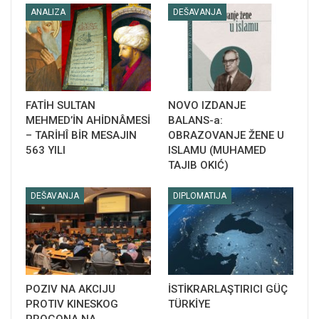
ANALIZA
DEŠAVANJA
FATİH SULTAN
NOVO IZDANJE
MEHMED’İN AHİDNÂMESİ
BALANS-a:
– TARİHÎ BİR MESAJIN
OBRAZOVANJE ŽENE U
563 YILI
ISLAMU (MUHAMED
TAJIB OKIĆ)
DEŠAVANJA
DIPLOMATIJA
POZIV NA AKCIJU
İSTİKRARLAŞTIRICI GÜÇ
PROTIV KINESKOG
TÜRKİYE