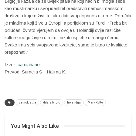
Bilgiç je kazala da se uvijek pitala na koji način bi mogla sebe
kao muslimanku i svoj identitet predstaviti nemuslimanskom
društvu u kojem živi, te tako dati svoj doprinos u tome. Poručila
je mladima koji žive u Evropi, a porijeklom su Turci: “Treba biti
odlučan, čvrsto vjerujem da ovdje u Holandiji dvije različite
kulture mogu živjeti u miru i nizati uspjehe u mnogo čemu.
Svako ima sebi svojstvene kvalitete, samo je bitno te kvalitete
prepoznati.“
Izvor:
camiahaber
Prevod: Sumejja S. i Halima K.
demokratija
dilara bilgic
holandija
Mark Rutte
You Might Also Like