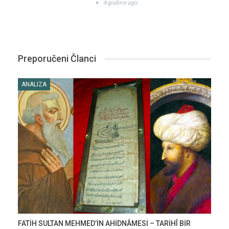
4 godine ago
Preporučeni Članci
ANALIZA
FATİH SULTAN MEHMED’İN AHİDNÂMESİ – TARİHÎ BİR