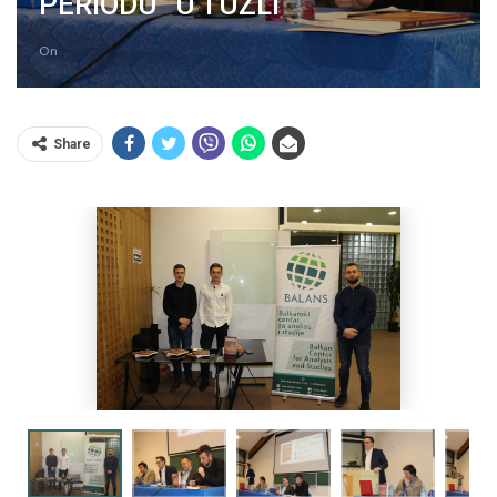
PERIODU” U TUZLI
On
Share