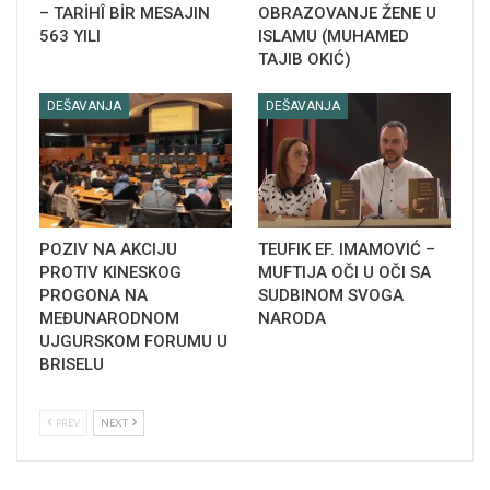
– TARİHÎ BİR MESAJIN
OBRAZOVANJE ŽENE U
563 YILI
ISLAMU (MUHAMED
TAJIB OKIĆ)
DEŠAVANJA
DEŠAVANJA
POZIV NA AKCIJU
TEUFIK EF. IMAMOVIĆ –
PROTIV KINESKOG
MUFTIJA OČI U OČI SA
PROGONA NA
SUDBINOM SVOGA
MEĐUNARODNOM
NARODA
UJGURSKOM FORUMU U
BRISELU
PREV
NEXT