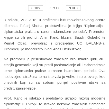
PREV
NEXT
1
of
16
U srijedu, 21.3.2018. u amfiteatru kulturno-obrazovnog centra
džemata Tušanj-Slatina, predstavljena je knjiga “Diplomatija i
diplomatska praksa u ranom islamskom periodu”. Promotori
knjige su bili prof.dr. Amir Karić, hfz.mr. Saudin Gobeljić te
Kemal Obad, prevodilac i predsjednik UO BALANS-a.
Promociju je moderiraro i vodi Anes Džunuzović.
Na promociji je prisustvovao značajan broj mladih ljudi, ali i
starijih generacija koji su pratili predstavljanje ali i elaborariranje
teme diplomatska prakse u ranom islamskom periodu. Ova
nedovoljno istražena tema izazvala je veliko interesovanje kod
prisutnih koji su sa sobom ponijeli pozitivne utiske sa
predstvaljanje knjige.
Prof. Karić je istakao i predstavio ukratko razvoj moderne
diplomatije u Evropi, te istakao nekoliko značajnih elemenata