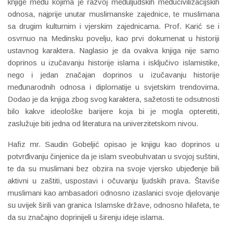
knjige među kojima je razvoj međuljudskih međucivilizacijskih
odnosa, najprije unutar muslimanske zajednice, te muslimana
sa drugim kulturnim i vjerskim zajednicama. Prof. Karić se i
osvrnuo na Medinsku povelju, kao prvi dokumenat u historiji
ustavnog karaktera. Naglasio je da ovakva knjiga nije samo
doprinos u izučavanju historije islama i isključivo islamistike,
nego i jedan značajan doprinos u izučavanju historije
međunarodnih odnosa i diplomatije u svjetskim trendovima.
Dodao je da knjiga zbog svog karaktera, sažetosti te odsutnosti
bilo kakve ideološke barijere koja bi je mogla opteretiti,
zaslužuje biti jedna od literatura na univerzitetskom nivou.
Hafiz mr. Saudin Gobeljić opisao je knjigu kao doprinos u
potvrđivanju činjenice da je islam sveobuhvatan u svojoj suštini,
te da su muslimani bez obzira na svoje vjersko ubjeđenje bili
aktivni u zaštiti, uspostavi i očuvanju ljudskih prava. Štaviše
muslimani kao ambasadori odnosno izaslanici svoje djelovanje
su uvijek širili van granica Islamske države, odnosno hilafeta, te
da su značajno doprinijeli u širenju ideje islama.