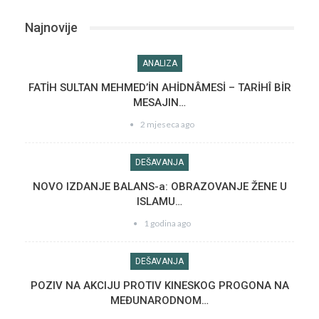
Najnovije
ANALIZA
FATİH SULTAN MEHMED’İN AHİDNÂMESİ – TARİHÎ BİR
MESAJIN…
2 mjeseca ago
DEŠAVANJA
NOVO IZDANJE BALANS-a: OBRAZOVANJE ŽENE U
ISLAMU…
1 godina ago
DEŠAVANJA
POZIV NA AKCIJU PROTIV KINESKOG PROGONA NA
MEĐUNARODNOM…