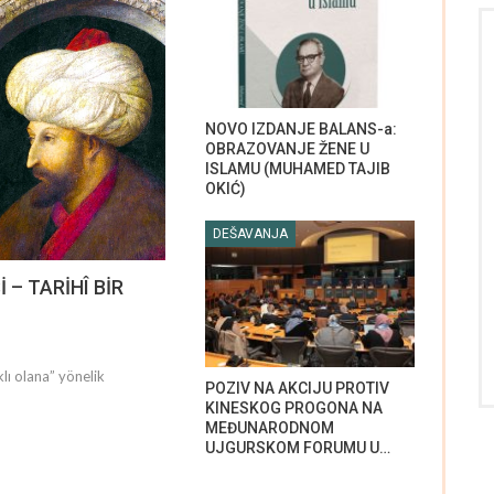
NOVO IZDANJE BALANS-a:
OBRAZOVANJE ŽENE U
ISLAMU (MUHAMED TAJIB
OKIĆ)
DEŠAVANJA
– TARİHÎ BİR
lı olana” yönelik
POZIV NA AKCIJU PROTIV
KINESKOG PROGONA NA
MEĐUNARODNOM
UJGURSKOM FORUMU U…