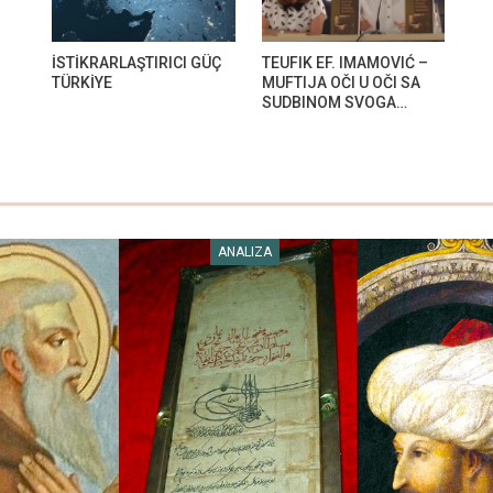
İSTİKRARLAŞTIRICI GÜÇ
TEUFIK EF. IMAMOVIĆ –
TÜRKİYE
MUFTIJA OČI U OČI SA
SUDBINOM SVOGA…
ANALIZA