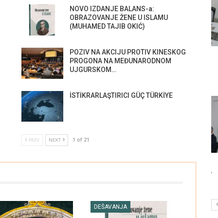
NOVO IZDANJE BALANS-a:
OBRAZOVANJE ŽENE U ISLAMU
(MUHAMED TAJIB OKIĆ)
POZIV NA AKCIJU PROTIV KINESKOG
NS-
TEUFIK EF. IMAMOVIĆ –
UDRUŽENJE BALANS
B
PROGONA NA MEĐUNARODNOM
E U
MUFTIJA OČI U OČI SA
GENERATOR IDEJA I
S
UJGURSKOM…
SUDBINOM SVOGA…
ZNAČAJNIH
B
PROJEKATA…
İSTİKRARLAŞTIRICI GÜÇ TÜRKİYE
DRUŠTVO
DEŠAVANJA
1 of 21
PREV
NEXT
ÜÇ
B
INTERNATIONAL
U SARAJEVU POČELA
İ
CONFERENCE ON BOSNIA
“OSMANSKA ŠKOLA ZA
K
AND HERZEGOVINA
MLADE 2022”
DEŠAVANJA