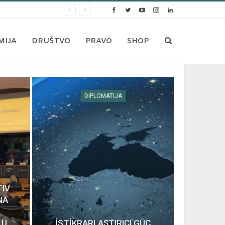
MIJA
DRUŠTVO
PRAVO
SHOP
DIPLOMATIJA
TIV
NA
 U
İSTİKRARLAŞTIRICI GÜÇ