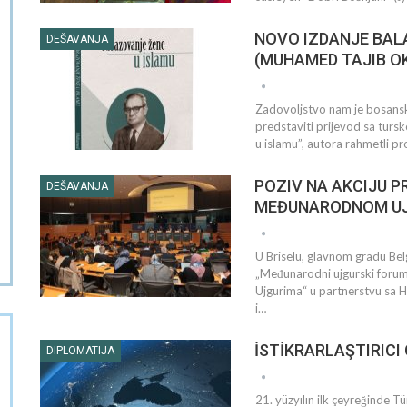
NOVO IZDANJE BAL
DEŠAVANJA
(MUHAMED TAJIB OK
Zadovoljstvo nam je bosansko
predstaviti prijevod sa tur
FATİH 
u islamu”, autora rahmetli p
AHİDNÂ
İSTİKRARLAŞTIRICI GÜÇ TÜRKİYE
ME
POZIV NA AKCIJU 
DEŠAVANJA
MEĐUNARODNOM UJ
U Briselu, glavnom gradu Bel
„Međunarodni ujgurski foru
Ujgurima“ u partnerstvu sa 
i…
İSTİKRARLAŞTIRICI
DIPLOMATIJA
21. yüzyılın ilk çeyreğinde Tü