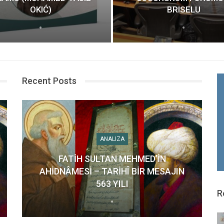
OKIĆ)
BRISELU
Recent Posts
ANALIZA
FATİH SULTAN MEHMED’İN
AHİDNÂMESİ – TARİHÎ BİR MESAJIN
563 YILI
R
DEŠAVANJA
ANALIZA