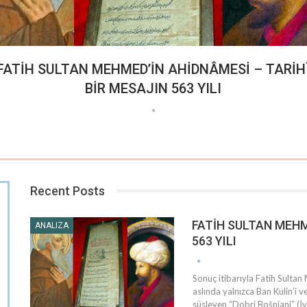
FATİH SULTAN MEHMED’İN AHİDNÂMESİ – TARİH
BİR MESAJIN 563 YILI
Recent Posts
FATİH SULTAN MEHM
ANALIZA
DIPLOMATIJA
563 YILI
Sonuç itibarıyla Fatih Sultan
aslında yalnızca Ban Kulin’i 
süsleyen “Dobri Bošnjani” (İ