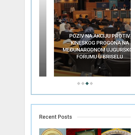
POZIV NA AKCIJU PROTIV
LANS-A:
KINESKOG PROGONA NA
U ISLAMU
MEĐUNARODNOM UJGURSKOM
OKIĆ)
FORUMU U BRISELU
Recent Posts