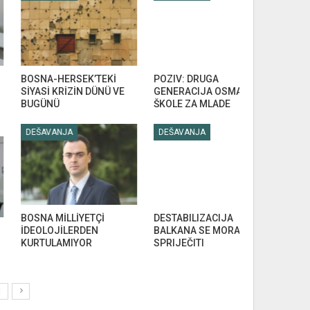
OSNA-HERSEK’TEKİ
POZIV: DRUGA
FATİH SULT
İYASİ KRİZİN DÜNÜ VE
GENERACIJA OSMANSKE
AHİDNÂMESİ
UGÜNÜ
ŠKOLE ZA MLADE
MESAJIN 5
DEŠAVANJA
DEŠAVANJA
DEŠAVANJA
OSNA MİLLİYETÇİ
DESTABILIZACIJA
POZIV NA A
DEOLOJİLERDEN
BALKANA SE MORA
KINESKOG 
URTULAMIYOR
SPRIJEČITI
MEĐUNAR