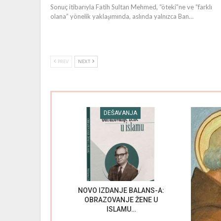
Sonuç itibarıyla Fatih Sultan Mehmed, “öteki”ne ve “farklı
olana” yönelik yaklaşımında, aslında yalnızca Ban…
PREV
NEXT
DEŠAVANJA
NOVO IZDANJE BALANS-A:
OBRAZOVANJE ŽENE U
ISLAMU…