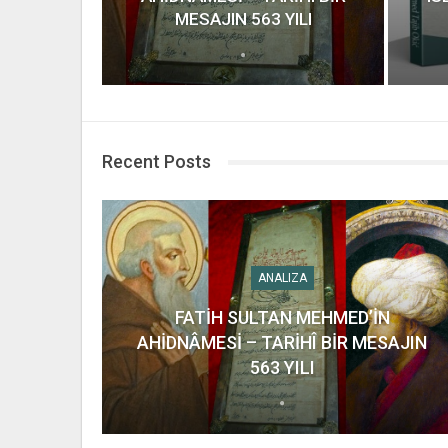
MESAJIN 563 YILI
Recent Posts
ANALIZA
FATİH SULTAN MEHMED’İN
AHİDNÂMESİ – TARİHÎ BİR MESAJIN
563 YILI
ANALIZA
DEŠAVANJA