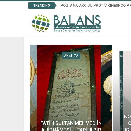
POZIV NA AKCIJU PROTIV KINESKOG
TRENDING
ANALIZA
NO
FATİH SULTAN MEHMED’İN
AHİDNÂMESİ – TARİHÎ BİR
IS