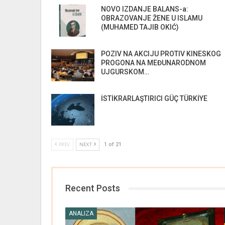
NOVO IZDANJE BALANS-a:
OBRAZOVANJE ŽENE U ISLAMU
(MUHAMED TAJIB OKIĆ)
POZIV NA AKCIJU PROTIV KINESKOG
GA
FATİH SULTAN MEHMED’İN
NOVO IZDANJE BALA
PROGONA NA MEĐUNARODNOM
A OSMANSKE
AHİDNÂMESİ – TARİHÎ BİR
a: OBRAZOVANJE ŽEN
UJGURSKOM…
LADE
MESAJIN 563…
ISLAMU (MUHAMED…
DEŠAVANJA
DIPLOMATIJA
İSTİKRARLAŞTIRICI GÜÇ TÜRKİYE
1 of 21
PREV
NEXT
ACIJA
POZIV NA AKCIJU PROTIV
İSTİKRARLAŞTIRICI G
E MORA
KINESKOG PROGONA NA
TÜRKİYE
MEĐUNARODNOM…
Recent Posts
ANALIZA