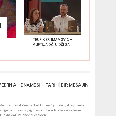
Î
TEUFIK EF. IMAMOVIĆ –
MUFTIJA OČI U OČI SA…
ED’İN AHİDNÂMESİ – TARİHÎ BİR MESAJIN
ANALIZA
 Mehmed, “öteki”ne ve “farklı olana” yönelik yaklaşımında,
ve diğer birçok ortaçağ Bosna hükümdarı ile asilzadesini
yi Boşnaklar) geleneğini yeniden…