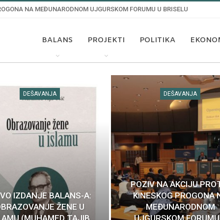
 PROGONA NA MEĐUNARODNOM UJGURSKOM FORUMU U BRISELU
BALANS
PROJEKTI
POLITIKA
EKONO
DEŠAVANJA
DEŠAVANJA
POZIV NA AKCIJU PRO
VO IZDANJE BALANS-A:
KINESKOG PROGONA 
OBRAZOVANJE ŽENE U
MEĐUNARODNOM
LAMU (MUHAMED TAJIB
UJGURSKOM FORUMU