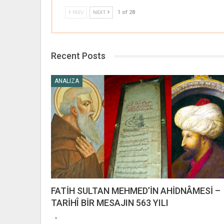
1 of 28
PREV
NEXT
Recent Posts
ANALIZA
FATİH SULTAN MEHMED’İN AHİDNÂMESİ –
TARİHÎ BİR MESAJIN 563 YILI