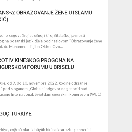
ANS-a: OBRAZOVANJE ŽENE U ISLAMU
IĆ)
hercegovačkoj stručnoj i široj čitalačkoj javnosti
skog na bosanski jezik djela pod naslovom “Obrazovanje žene
SULTAN MEHMED’İN
rof. dr. Muhameda Tajiba Okića. Ovo…
MESİ – TARİHÎ BİR
SAJIN 563 YILI
PROTIV KINESKOG PROGONA NA
GURSKOM FORUMU U BRISELU
gije, od 9. do 10. novembra 2022. godine održan je
m“ pod sloganom „Globalni odgovor na genocid nad
Hasene International, Svjetskim ujgurskim kongresom (WUC)
 GÜÇ TÜRKİYE
rkiye, coğrafi olarak büyük bir ‘istikrarsızlık çemberinin’