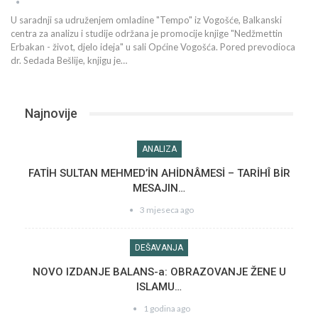
U saradnji sa udruženjem omladine "Tempo" iz Vogošće, Balkanski
centra za analizu i studije održana je promocije knjige "Nedžmettin
Erbakan - život, djelo ideja" u sali Općine Vogošća. Pored prevodioca
dr. Sedada Bešlije, knjigu je…
Najnovije
ANALIZA
FATİH SULTAN MEHMED’İN AHİDNÂMESİ – TARİHÎ BİR
MESAJIN…
3 mjeseca ago
DEŠAVANJA
NOVO IZDANJE BALANS-a: OBRAZOVANJE ŽENE U
ISLAMU…
1 godina ago