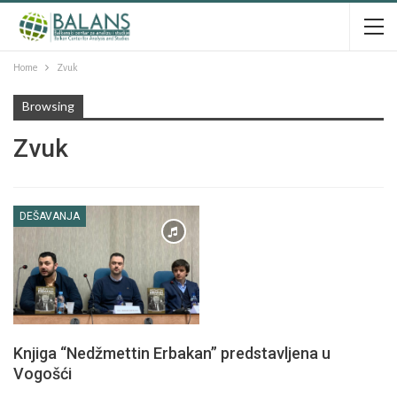
Home
Zvuk
Browsing
Zvuk
DEŠAVANJA
Knjiga “Nedžmettin Erbakan” predstavljena u
Vogošći