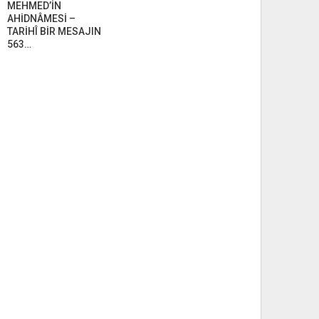
MEHMED’İN
AHİDNÂMESİ –
TARİHÎ BİR MESAJIN
563…