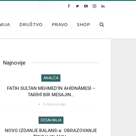
MIJA
DRUŠTVO
PRAVO
SHOP
Najnovije
ANALIZA
FATİH SULTAN MEHMED’İN AHİDNÂMESİ –
TARİHÎ BİR MESAJIN…
2 mjeseca ago
DEŠAVANJA
NOVO IZDANJE BALANS-a: OBRAZOVANJE