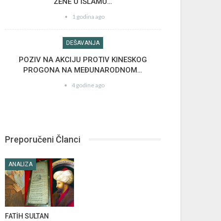
ŽENE U ISLAMU…
1 godina ago
DEŠAVANJA
POZIV NA AKCIJU PROTIV KINESKOG
PROGONA NA MEĐUNARODNOM…
4 godine ago
Preporučeni Članci
ANALIZA
FATİH SULTAN